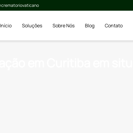
crematoriovaticano
Início
Soluções
Sobre Nós
Blog
Contato
ção em Curitiba em sit