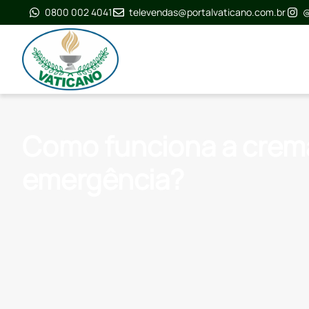
0800 002 4041
televendas@portalvaticano.com.br
@
Como funciona a crema
emergência?